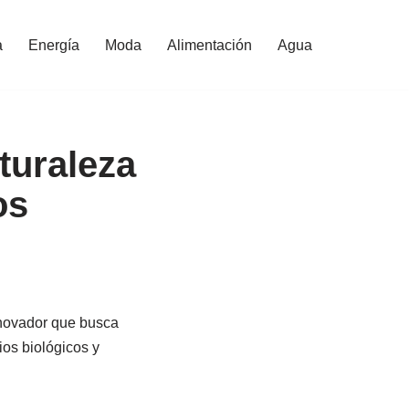
a
Energía
Moda
Alimentación
Agua
turaleza
os
novador que busca
ios biológicos y