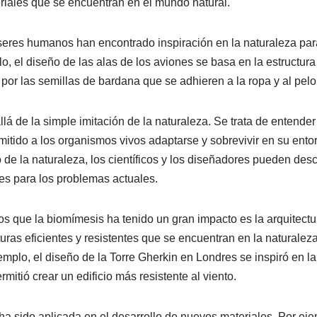
eriales que se encuentran en el mundo natural.
seres humanos han encontrado inspiración en la naturaleza par
, el diseño de las alas de los aviones se basa en la estructura 
o por las semillas de bardana que se adhieren a la ropa y al pel
á de la simple imitación de la naturaleza. Se trata de entender 
itido a los organismos vivos adaptarse y sobrevivir en su entor
 de la naturaleza, los científicos y los diseñadores pueden des
es para los problemas actuales.
s que la biomímesis ha tenido un gran impacto es la arquitectu
uras eficientes y resistentes que se encuentran en la naturaleza
mplo, el diseño de la Torre Gherkin en Londres se inspiró en la 
rmitió crear un edificio más resistente al viento.
a sido aplicada en el desarrollo de nuevos materiales. Por ejem